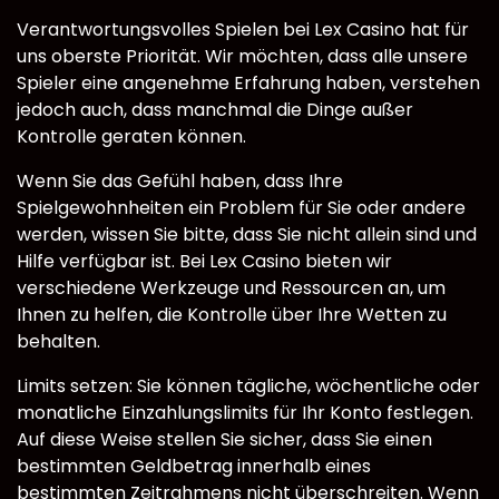
Verantwortungsvolles Spielen bei Lex Casino hat für
uns oberste Priorität. Wir möchten, dass alle unsere
Spieler eine angenehme Erfahrung haben, verstehen
jedoch auch, dass manchmal die Dinge außer
Kontrolle geraten können.
Wenn Sie das Gefühl haben, dass Ihre
Spielgewohnheiten ein Problem für Sie oder andere
werden, wissen Sie bitte, dass Sie nicht allein sind und
Hilfe verfügbar ist. Bei Lex Casino bieten wir
verschiedene Werkzeuge und Ressourcen an, um
Ihnen zu helfen, die Kontrolle über Ihre Wetten zu
behalten.
Limits setzen: Sie können tägliche, wöchentliche oder
monatliche Einzahlungslimits für Ihr Konto festlegen.
Auf diese Weise stellen Sie sicher, dass Sie einen
bestimmten Geldbetrag innerhalb eines
bestimmten Zeitrahmens nicht überschreiten. Wenn