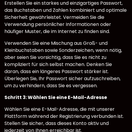
Erstellen Sie ein starkes und einzigartiges Passwort,
das Buchstaben und Zahlen kombiniert und optimale
Sicherheit gewährleistet. Vermeiden Sie die
Verwendung persönlicher Informationen oder
häufiger Muster, die im Internet zu finden sind.
Verwenden Sie eine Mischung aus Groß- und
Kleinbuchstaben sowie Sonderzeichen, wenn nötig,
aber seien Sie vorsichtig, dass Sie es nicht zu
kompliziert für sich selbst machen. Denken Sie
daran, dass ein längeres Passwort stärker ist.
Überlegen Sie, Ihr Passwort sicher aufzuschreiben,
um zu verhindern, dass Sie es vergessen.
Schritt 3: Wählen Sie eine E-Mail-Adresse
Wählen Sie eine E-Mail-Adresse, die mit unserer
Plattform während der Registrierung verbunden ist.
Stellen Sie sicher, dass dieses Konto aktiv und
jederzeit von Ihnen erreichbar ist.