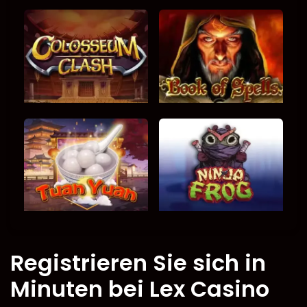
Registrieren Sie sich in
Minuten bei Lex Casino