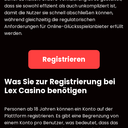
dass sie sowohl effizient als auch unkompliziert ist,
damit die Nutzer sie schnell abschließen können,
während gleichzeitig die regulatorischen
Anforderungen für Online-Glücksspielanbieter erfüllt
werden.
Registrieren
Was Sie zur Registrierung bei
Lex Casino benötigen
Personen ab 18 Jahren können ein Konto auf der
Plattform registrieren. Es gibt eine Begrenzung von
einem Konto pro Benutzer, was bedeutet, dass das