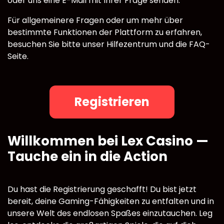
oder uns eine E-Mail mit Ihrer Frage senden.
Für allgemeinere Fragen oder um mehr über
bestimmte Funktionen der Plattform zu erfahren,
besuchen Sie bitte unser Hilfezentrum und die FAQ-
Seite.
Registrieren
Willkommen bei Lex Casino —
Tauche ein in die Action
Du hast die Registrierung geschafft! Du bist jetzt
bereit, deine Gaming-Fähigkeiten zu entfalten und in
unsere Welt des endlosen Spaßes einzutauchen. Leg