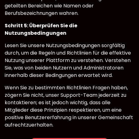
geteilten Bereichen wie Namen oder
Berufsbezeichnungen wahren.
Schritt 5: Überprüfen Sie die
Nutzungsbedingungen
Lesen Sie unsere Nutzungsbedingungen sorgfältig
durch, um die Regeln und Richtlinien für die effektive
Nutzung unserer Plattform zu verstehen. Verstehen
Sie, was von beiden Nutzern und Administratoren
innerhalb dieser Bedingungen erwartet wird.
Wenn Sie zu bestimmten Richtlinien Fragen haben,
zögern Sie nicht, unser Support-Team jederzeit zu
kontaktieren; es ist jedoch wichtig, dass alle
Mitglieder diese Prinzipien respektieren, um eine
positive Benutzererfahrung in unserer Gemeinschaft
aufrechtzuerhalten.