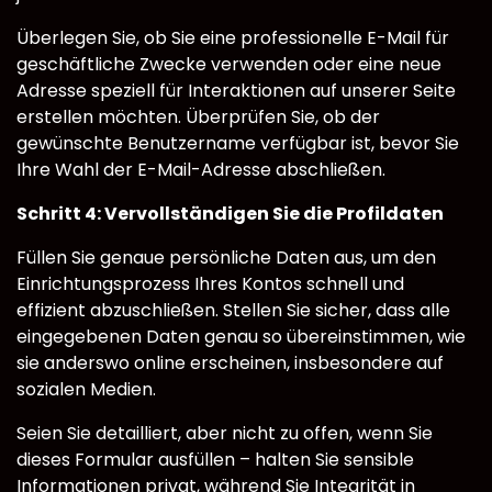
Überlegen Sie, ob Sie eine professionelle E-Mail für
geschäftliche Zwecke verwenden oder eine neue
Adresse speziell für Interaktionen auf unserer Seite
erstellen möchten. Überprüfen Sie, ob der
gewünschte Benutzername verfügbar ist, bevor Sie
Ihre Wahl der E-Mail-Adresse abschließen.
Schritt 4: Vervollständigen Sie die Profildaten
Füllen Sie genaue persönliche Daten aus, um den
Einrichtungsprozess Ihres Kontos schnell und
effizient abzuschließen. Stellen Sie sicher, dass alle
eingegebenen Daten genau so übereinstimmen, wie
sie anderswo online erscheinen, insbesondere auf
sozialen Medien.
Seien Sie detailliert, aber nicht zu offen, wenn Sie
dieses Formular ausfüllen – halten Sie sensible
Informationen privat, während Sie Integrität in