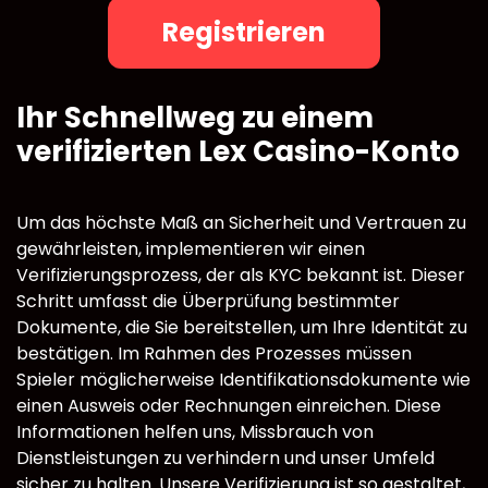
Registrieren
Ihr Schnellweg zu einem
verifizierten Lex Casino-Konto
Um das höchste Maß an Sicherheit und Vertrauen zu
gewährleisten, implementieren wir einen
Verifizierungsprozess, der als KYC bekannt ist. Dieser
Schritt umfasst die Überprüfung bestimmter
Dokumente, die Sie bereitstellen, um Ihre Identität zu
bestätigen. Im Rahmen des Prozesses müssen
Spieler möglicherweise Identifikationsdokumente wie
einen Ausweis oder Rechnungen einreichen. Diese
Informationen helfen uns, Missbrauch von
Dienstleistungen zu verhindern und unser Umfeld
sicher zu halten. Unsere Verifizierung ist so gestaltet,