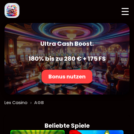
☰
Ultra Cash Boost:
180% bis zu 280 € + 175 FS
Bonus nutzen
›
Lex Casino
AGB
Beliebte Spiele