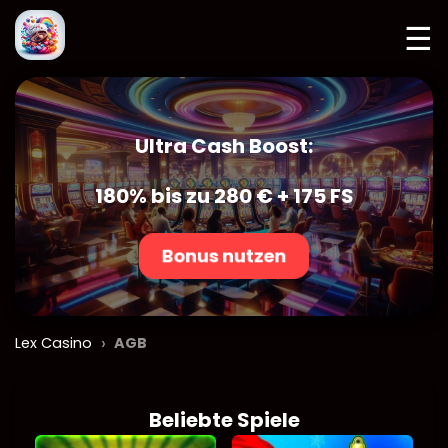
☰
Ultra Cash Boost:
180% bis zu 280 € + 175 FS
Bonus nutzen
›
Lex Casino
AGB
Beliebte Spiele